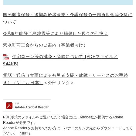
国民健康保険・後期高齢者医療・介護保険の一部負担金等免除に
ついて
令和6年能登半島地震等により損傷した現金の引換え
穴水町商工会からのご案内
（事業者向け）
住宅ローン等の減免・免除について [PDFファイル／
944KB]
電話・通信（大雨による被災者支援・故障・サービスのお手続
き）（NTT西日本）
＜外部リンク＞
PDF形式のファイルをご覧いただく場合には、Adobe社が提供するAdobe
Readerが必要です。
Adobe Readerをお持ちでない方は、バナーのリンク先からダウンロードしてく
ださい。（無料）