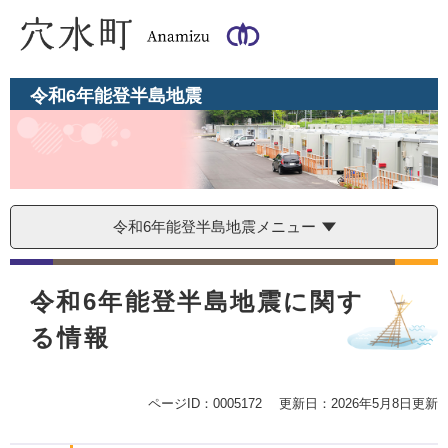
ペ
メ
ー
ニ
ジ
ュ
の
ー
先
を
令和6年能登半島地震
頭
飛
で
ば
す
し
。
て
本
文
令和6年能登半島地震メニュー
へ
本
文
令和6年能登半島地震に関す
る情報
ページID：0005172
更新日：2026年5月8日更新