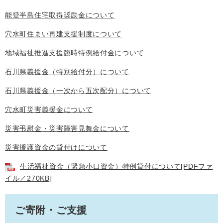
能登半島住宅取得奨励金について
穴水町住まい再建支援制度について
地域福祉推進支援臨時特例給付金について
石川県義援金（特別給付分）について
石川県義援金（一次から五次配分）について
穴水町災害義援金について
災害弔慰金・災害障害見舞金について
災害援護資金の貸付けについて
生活福祉資金（緊急小口資金）特例貸付について[PDFファ
イル／270KB]
ご寄附・ご支援