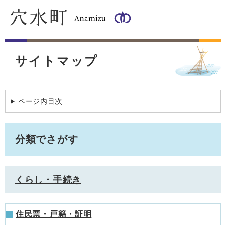
ペ
メ
ー
ニ
ジ
ュ
の
ー
本
先
を
文
頭
飛
サイトマップ
で
ば
す
し
。
て
本
ページ内目次
文
へ
分類でさがす
くらし・手続き
住民票・戸籍・証明