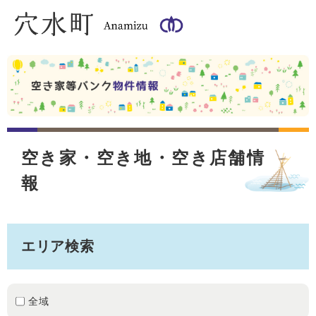
ペ
メ
ー
ニ
ジ
ュ
の
ー
先
を
頭
飛
で
ば
す
し
。
て
本
本
文
空き家・空き地・空き店舗情
文
へ
報
エリア検索
全域