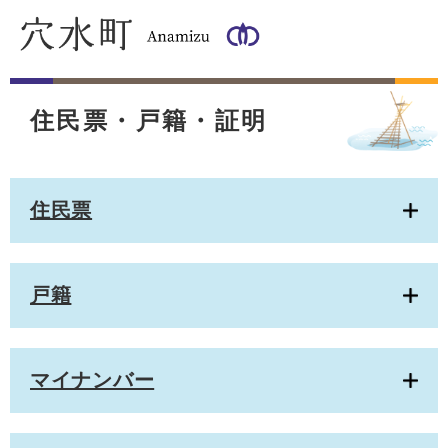
ペ
メ
ー
ニ
ジ
ュ
の
ー
本
先
を
文
頭
飛
住民票・戸籍・証明
で
ば
す
し
。
て
本
住民票
文
へ
戸籍
マイナンバー