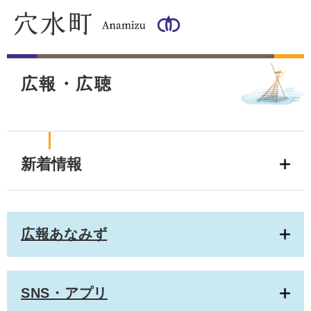
ペ
メ
ー
ニ
ジ
ュ
の
ー
本
先
を
文
頭
飛
広報・広聴
で
ば
す
し
。
て
本
文
新着情報
へ
広報あなみず
SNS・アプリ