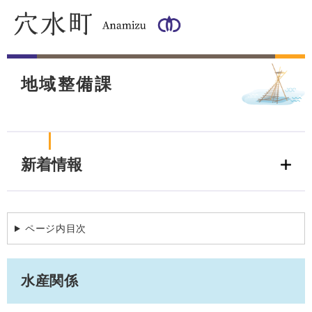
ペ
メ
ー
ニ
ジ
ュ
の
ー
本
先
を
文
頭
飛
地域整備課
で
ば
す
し
。
て
本
文
新着情報
へ
ページ内目次
水産関係