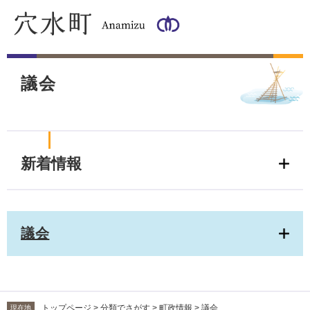
ペ
メ
ー
ニ
ジ
ュ
の
ー
本
先
を
文
頭
飛
議会
で
ば
す
し
。
て
本
文
新着情報
へ
議会
トップページ
>
分類でさがす
>
町政情報
>
議会
現在地