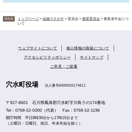
トップページ
>
組織でさがす
>
委員会
>
農業委員会
>
農業者年金につ
現在地
いて
ウェブサイトについて
個人情報の取扱について
アクセシビリティポリシー
サイトマップ
ご意見・ご提案
穴水町役場
法人番号6000020174611
〒927-8601 石川県鳳珠郡穴水町字川島ラの174番地
Tel：0768-52-0300（代表） Fax：0768-52-1196
開庁時間 平日8時30分から17時15分まで
（土曜日・日曜日、祝日、年末年始を除く）