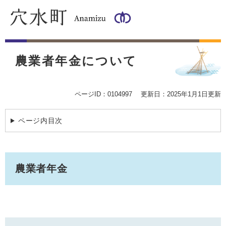
ペ
メ
ー
ニ
ジ
ュ
の
ー
本
先
を
文
頭
飛
農業者年金について
で
ば
す
し
。
て
ページID：0104997
更新日：2025年1月1日更新
本
文
ページ内目次
へ
農業者年金