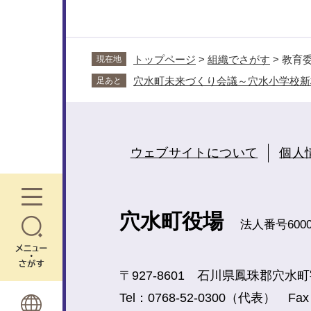
トップページ
>
組織でさがす
>
教育
現在地
穴水町未来づくり会議～穴水小学校新
足あと
ウェブサイトについて
個人
メ
ニ
ュ
穴水町役場
ー
法人番号60000
・
さ
が
〒927-8601 石川県鳳珠郡穴水
す
Tel：0768-52-0300（代表） Fax：