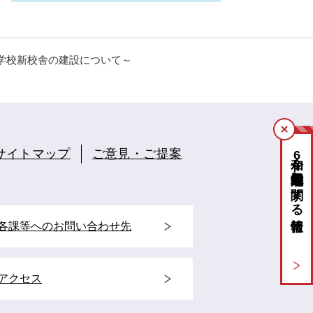
学校新校舎の建設について～
閉
サイトマップ
ご意見・ご提案
じ
令和
6
能登半島地震に関する情報
る
各課等へのお問い合わせ先
アクセス