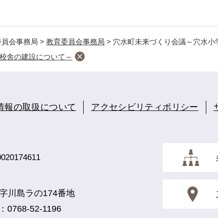
委員会事務局
>
教育委員会事務局
>
穴水町未来づくり会議～穴水小
校舎の建設について～
情報の取扱について
アクセシビリティポリシー
20174611
町字川島ラの174番地
0768-52-1196