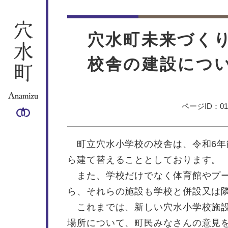
ペ
メ
ー
ニ
本
ジ
ュ
文
穴水町未来づく
の
ー
先
を
校舎の建設につ
頭
飛
で
ば
す
し
。
て
ページID：010
本
文
へ
町立穴水小学校の校舎は、令和6年
ら建て替えることとしております。
また、学校だけでなく体育館やプー
ら、それらの施設も学校と併設又は
これまでは、新しい穴水小学校施設
場所について、町民みなさんの意見