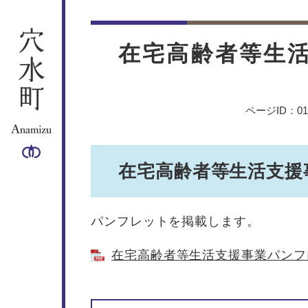
ペ
メ
ー
ニ
本
ジ
ュ
文
在宅高齢者等生
の
ー
先
を
頭
飛
で
ば
ページID：010
す
し
。
て
本
在宅高齢者等生活支援
文
へ
パンフレットを掲載します。
在宅高齢者等生活支援事業パンフレッ