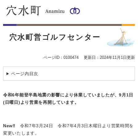
ペ
メ
ー
ニ
ジ
ュ
の
ー
本
先
を
文
頭
飛
穴水町営ゴルフセンター
で
ば
す
し
。
て
ページID：0100474
更新日：2024年11月1日更新
本
文
ページ内目次
へ
令和6年能登半島地震の影響により休業していましたが、9月1日
(日曜日)より営業を再開しています。
New‼
令和7年3月24日 令和7年4月3日木曜日より営業時間を
変更いたします。