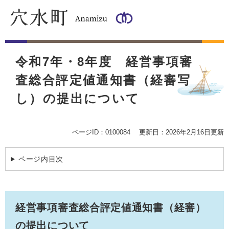
ペ
メ
ー
ニ
ジ
ュ
の
ー
本
先
を
文
頭
飛
令和7年・8年度 経営事項審
で
ば
査総合評定値通知書（経審写
す
し
。
て
し）の提出について
本
文
へ
ページID：0100084
更新日：2026年2月16日更新
ページ内目次
経営事項審査総合評定値通知書（経審）
の提出について