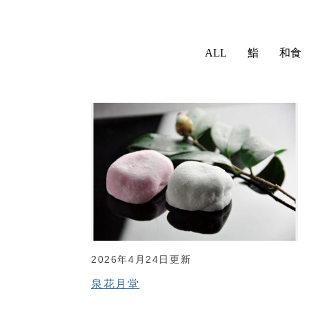
食
ALL
鮨
和食
べ
る
2026年4月24日更新
泉花月堂