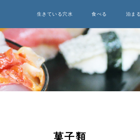
生きている穴水
食べる
泊ま
菓子類