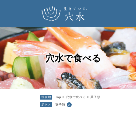
ペ
メ
ー
ニ
ジ
ュ
の
ー
穴水で食べる
先
を
頭
飛
で
ば
す
し
。
て
本
現在地
Top
>
穴水で食べる
>
菓子類
文
足あと
菓子類
へ
本
文