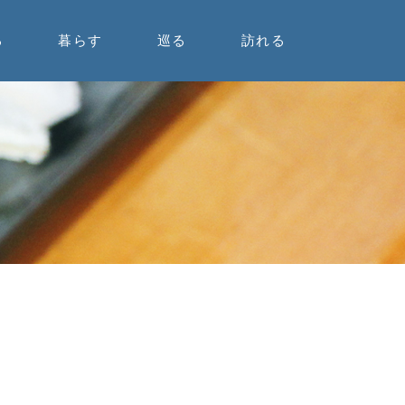
る
暮らす
巡る
訪れる