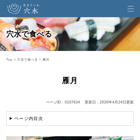
ペ
メ
ー
ニ
穴水で食べる
ジ
ュ
の
ー
先
を
頭
飛
で
ば
Top
>
穴水で食べる
>
雁月
す
し
本
。
て
文
雁月
本
文
へ
ページID：0107634
更新日：2026年4月24日更新
ページ内目次