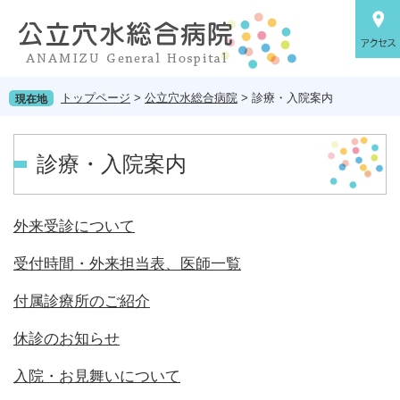
ペ
メ
ー
ニ
ジ
ュ
の
ー
先
を
トップページ
>
公立穴水総合病院
>
診療・入院案内
現在地
頭
飛
で
ば
す。
し
本
て
診療・入院案内
文
本
文
へ
外来受診について
受付時間・外来担当表、医師一覧
付属診療所のご紹介
休診のお知らせ
入院・お見舞いについて