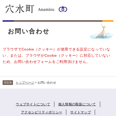
ペ
メ
ー
ニ
ジ
ュ
の
ー
本
先
を
文
頭
飛
お問い合わせ
で
ば
す
し
。
て
ブラウザでCookie（クッキー）が使用できる設定になっていな
本
い、または、ブラウザがCookie（クッキー）に対応していない
文
ため、お問い合わせフォームをご利用頂けません。
へ
トップページ
>
お問い合わせ
現在地
ウェブサイトについて
個人情報の取扱について
アクセシビリティポリシー
サイトマップ