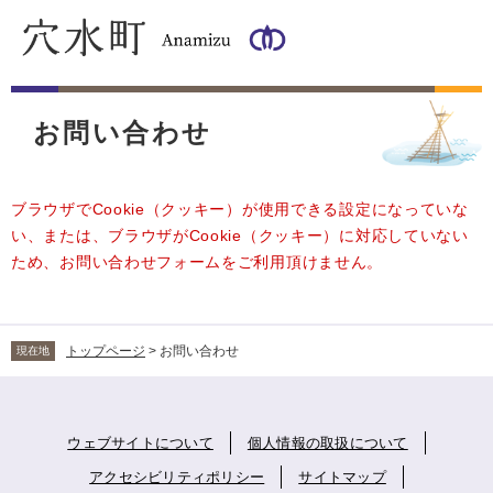
ペ
メ
ー
ニ
ジ
ュ
の
ー
本
先
を
文
頭
飛
お問い合わせ
で
ば
す
し
。
て
ブラウザでCookie（クッキー）が使用できる設定になっていな
本
い、または、ブラウザがCookie（クッキー）に対応していない
文
ため、お問い合わせフォームをご利用頂けません。
へ
トップページ
>
お問い合わせ
現在地
ウェブサイトについて
個人情報の取扱について
アクセシビリティポリシー
サイトマップ