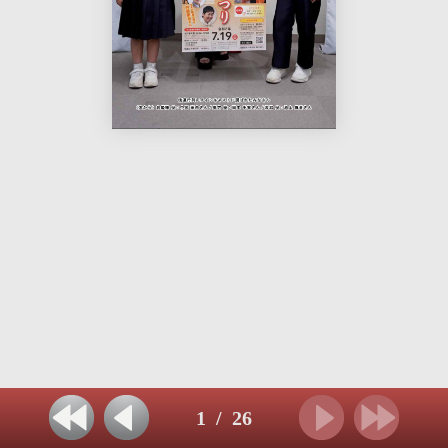
1
/
26